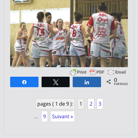
0
Partagez
Tweetez
Partagez
PARTAGES
pages ( 1 de 9 ):
1
2
3
...
9
Suivant »