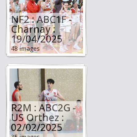
NF2 : ABC1F -
Charnay :
19/04/2025
48 images
R2M : ABC2G -
US Orthez :
02/02/2025
35 images