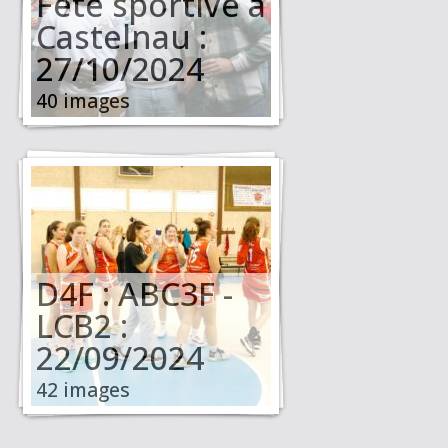
Fête sportive à
Castelnau :
27/10/2024
40 images
D4F : ABC3F -
LCB2 :
22/09/2024
42 images