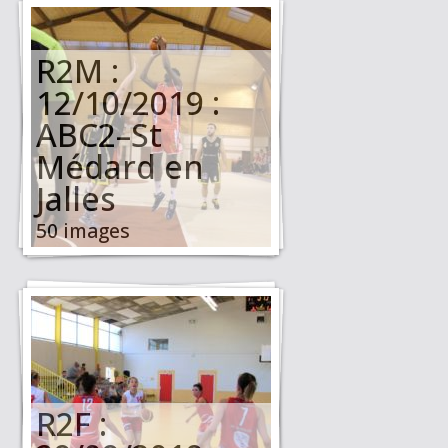
R2M :
12/10/2019 :
ABC2–St
Médard en
Jalles
50 images
R2F :