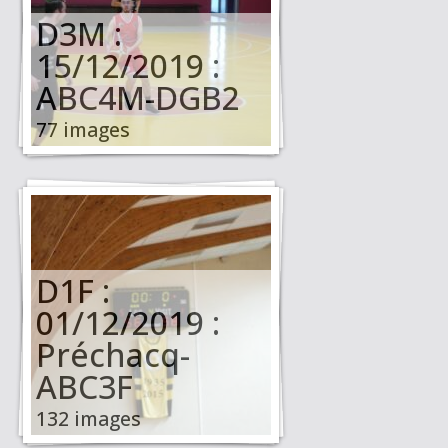
D3M :
15/12/2019 :
ABC4M-DGB2
77 images
D1F :
01/12/2019 :
Préchacq-
ABC3F
132 images