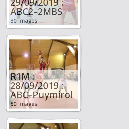
29/09/2019 :
ABC2–2MBS
30 images
R1M :
28/09/2019 :
ABC–Puymirol
50 images