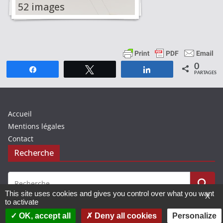
52 images
0
Partagez
Tweetez
Partagez
PARTAGES
Accueil
Mentions légales
Contact
Recherche
This site uses cookies and gives you control over what you want
X
to activate
OK, accept all
Deny all cookies
Personalize
© 2019 - 2026 Avenir Basket Chalosse