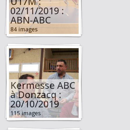
U17M :
02/11/2019 :
ABN-ABC
84 images
Kermesse ABC
à Donzacq :
20/10/2019
115 images