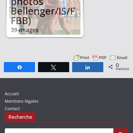
photos
Bellenger/IS/F
FBB)
39 images
0
Partagez
Tweetez
Partagez
PARTAGES
Accueil
Mentions légales
Contact
Recherche