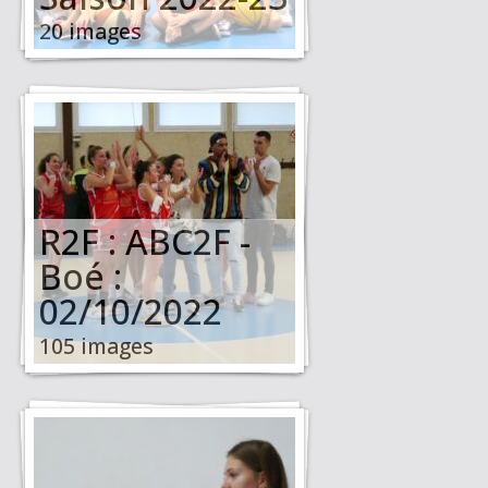
20 images
R2F : ABC2F -
Boé :
02/10/2022
105 images