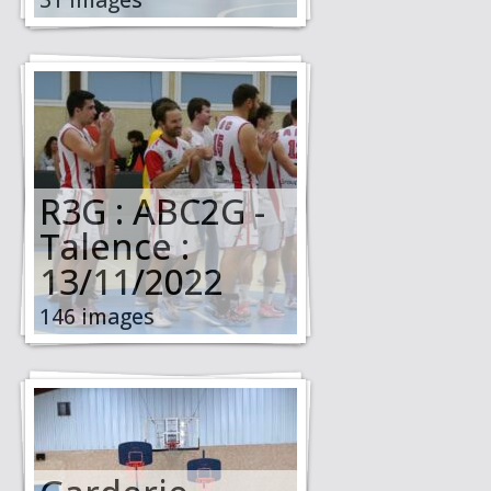
R3G : ABC2G -
Talence :
13/11/2022
146 images