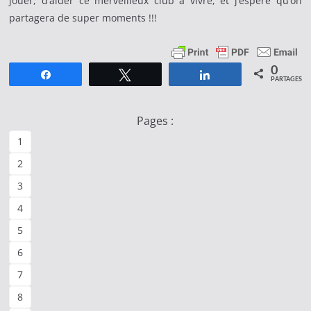
jouer, d’aider ce merveilleux club à vivre, et j’espère qu’on
partagera de super moments !!!
0
Partagez
Tweetez
Partagez
PARTAGES
Pages :
1
2
3
4
5
6
7
8