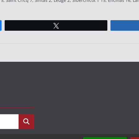
5, Saint Cricq 7, Sintas 2, Leuge 2, Siberchicot T 15, Encinas 16, La
Tweetez