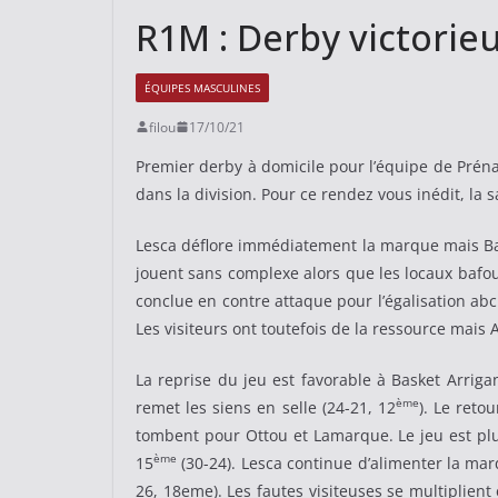
R1M : Derby victorie
ÉQUIPES MASCULINES
filou
17/10/21
Premier derby à domicile pour l’équipe de Préna
dans la division. Pour ce rendez vous inédit, la s
Lesca déflore immédiatement la marque mais Baske
jouent sans complexe alors que les locaux bafoui
conclue en contre attaque pour l’égalisation abc
Les visiteurs ont toutefois de la ressource mais 
La reprise du jeu est favorable à Basket Arri
ème
remet les siens en selle (24-21, 12
). Le reto
tombent pour Ottou et Lamarque. Le jeu est plu
ème
15
(30-24). Lesca continue d’alimenter la mar
26, 18eme). Les fautes visiteuses se multiplient