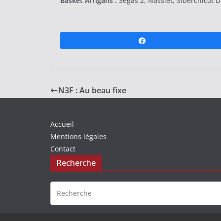
Basket Arrigans :
Segas 2, Nassiet, Siberchicot D 
Partagez
N3F : Au beau fixe
Accueil
Mentions légales
Contact
Recherche