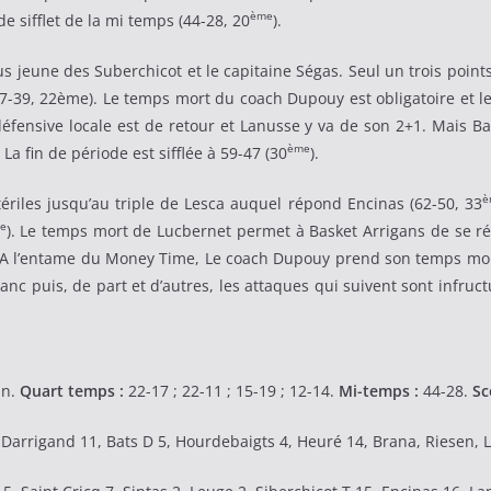
ème
 sifflet de la mi temps (44-28, 20
).
lus jeune des Suberchicot et le capitaine Ségas. Seul un trois point
47-39, 22ème). Le temps mort du coach Dupouy est obligatoire et 
défensive locale est de retour et Lanusse y va de son 2+1. Mais Ba
ème
 La fin de période est sifflée à 59-47 (30
).
è
ériles jusqu’au triple de Lesca auquel répond Encinas (62-50, 33
e
). Le temps mort de Lucbernet permet à Basket Arrigans de se ré
. A l’entame du Money Time, Le coach Dupouy prend son temps mort c
ranc puis, de part et d’autres, les attaques qui suivent sont infruc
in.
Quart temps :
22-17 ; 22-11 ; 15-19 ; 12-14.
Mi-temps :
44-28.
Sc
Darrigand 11, Bats D 5, Hourdebaigts 4, Heuré 14, Brana, Riesen, L