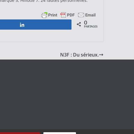
marque 5, Hillotte 7. 24 fautes personnelles.
0
Partagez
PARTAGES
N3F : Du sérieux.