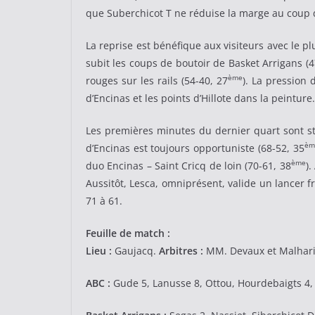
que Suberchicot T ne réduise la marge au coup de
La reprise est bénéfique aux visiteurs avec le p
subit les coups de boutoir de Basket Arrigans (
ème
rouges sur les rails (54-40, 27
). La pression 
d’Encinas et les points d’Hillote dans la peinture.
Les premières minutes du dernier quart sont st
èm
d’Encinas est toujours opportuniste (68-52, 35
ème
duo Encinas – Saint Cricq de loin (70-61, 38
)
Aussitôt, Lesca, omniprésent, valide un lancer f
71 à 61.
Feuille de match :
Lieu :
Gaujacq.
Arbitres :
MM. Devaux et Malhar
ABC :
Gude 5, Lanusse 8, Ottou, Hourdebaigts 4, 