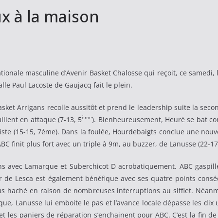
ux à la maison
tionale masculine d’Avenir Basket Chalosse qui reçoit, ce samedi
alle Paul Lacoste de Gaujacq fait le plein.
t Arrigans recolle aussitôt et prend le leadership suite la seconde
ème
llent en attaque (7-13, 5
). Bienheureusement, Heuré se bat c
iste (15-15, 7éme). Dans la foulée, Hourdebaigts conclue une nouv
ABC finit plus fort avec un triple à 9m, au buzzer, de Lanusse (22-17
gans avec Lamarque et Suberchicot D acrobatiquement. ABC gaspill
ur de Lesca est également bénéfique avec ses quatre points consécu
s haché en raison de nombreuses interruptions au sifflet. Néanm
que, Lanusse lui emboite le pas et l’avance locale dépasse les dix 
 et les paniers de réparation s’enchainent pour ABC. C’est la fin d