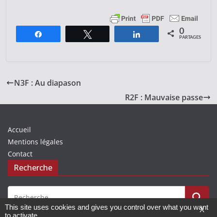
0
Partagez
Tweetez
Partagez
PARTAGES
N3F : Au diapason
R2F : Mauvaise passe
Accueil
Mentions légales
Contact
Recherche
This site uses cookies and gives you control over what you want
X
to activate