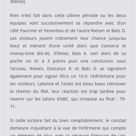
30ème).
Rien n’est fait dans cette ultime période ou les deux
équipes vont successivement se répondre avec d’un
côté Fournier et Fesentieu et de l’autre Riesen et Bats D.
Les visiteurs jouent crânement leur chance jusqu’au
bout et mènent d’une unité alors que s’amorce le
money-time (65-66, 37ème). Bats A. sort alors de sa
poche un tir à 3 points puis une conclusion sous
l’arceau. Riesen, Dossarps R. et Bats D. se signalent
également pour signer illico un 10-0, rédhibitoire pour
les visiteurs. Lalanne et Tastet ont beau beau retrouver
le chemin du filet, leur réaction est trop tardive pour
revenir sur les talons d’ABC, qui s’impose au final : 79-
71.
Si cette victoire fait du bien comptablement, le constat
demeure inquiétant à la vue de l’infirmerie qui compte
un élément de plus avec la sérieuse blessure de Loïc