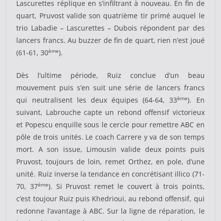
Lascurettes réplique en s’infiltrant à nouveau. En fin de
quart, Pruvost valide son quatrième tir primé auquel le
trio Labadie – Lascurettes – Dubois répondent par des
lancers francs. Au buzzer de fin de quart, rien n’est joué
ème
(61-61, 30
).
Dès l’ultime période, Ruiz conclue d’un beau
mouvement puis s’en suit une série de lancers francs
ème
qui neutralisent les deux équipes (64-64, 33
). En
suivant, Labrouche capte un rebond offensif victorieux
et Popescu enquille sous le cercle pour remettre ABC en
pôle de trois unités. Le coach Carrere y va de son temps
mort. A son issue, Limousin valide deux points puis
Pruvost, toujours de loin, remet Orthez, en pole, d’une
unité. Ruiz inverse la tendance en concrétisant illico (71-
ème
70, 37
). Si Pruvost remet le couvert à trois points,
c’est toujour Ruiz puis Khedrioui, au rebond offensif, qui
redonne l’avantage à ABC. Sur la ligne de réparation, le