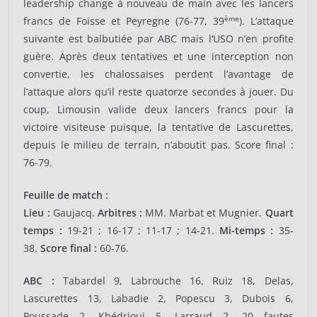
leadership change à nouveau de main avec les lancers
ème
francs de Foisse et Peyregne (76-77, 39
). L’attaque
suivante est balbutiée par ABC mais l’USO n’en profite
guère. Après deux tentatives et une interception non
convertie, les chalossaises perdent l’avantage de
l’attaque alors qu’il reste quatorze secondes à jouer. Du
coup, Limousin valide deux lancers francs pour la
victoire visiteuse puisque, la tentative de Lascurettes,
depuis le milieu de terrain, n’aboutit pas. Score final :
76-79.
Feuille de match :
Lieu :
Gaujacq.
Arbitres :
MM. Marbat et Mugnier.
Quart
temps :
19-21 ; 16-17 ; 11-17 ; 14-21.
Mi-temps :
35-
38.
Score final :
60-76.
ABC :
Tabardel 9, Labrouche 16, Ruiz 18, Delas,
Lascurettes 13, Labadie 2, Popescu 3, Dubois 6,
Poussade 2, Khédrioui 5, Larraud 2. 20 fautes