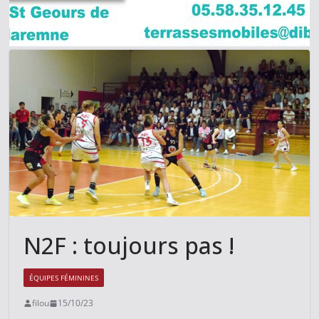
N2F : toujours pas !
ÉQUIPES FÉMININES
filou
15/10/23