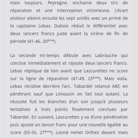
mais toujours, Peyregne, enchaine deux tirs de
réparation et une interception victorieuse, L’écart
visiteur atteint ensuite les sept unités avec un primé de
la capitaine Lebas. Dubois réduit le différentiel avec
deux lancers francs juste avant la sirène de fin de
éme
période (41-46, 20
).
La seconde mi-temps débute avec Labrouche qui
conclue immédiatement et rajoute deux lancers francs.
Lebas réplique de loin avant que Lascurettes ne score
ème
sur la ligne de réparation (47-49, 23
). Mais voila,
Lebas récidive derrière l’arc. Tabardel relance ABC en
pénétrant sauf que Limousin en fait tout autant. La
réussite fuit les blanches d’un soir jusqu’à plusieurs
tentatives à trois points finalement conclues par
Tabardel. En suivant, Lascurettes y va d’une pénétration
puis ajoute un lancer franc pour une nouvelle égalité au
ème
score (55-55, 27
). Lonné remet Orthez devant mais