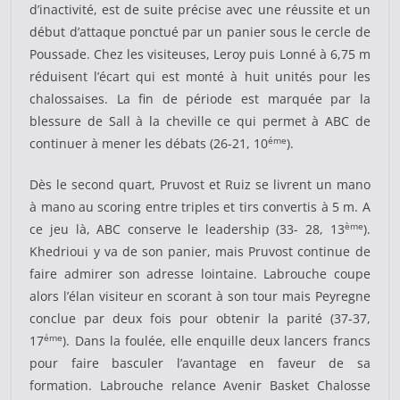
d’inactivité, est de suite précise avec une réussite et un
début d’attaque ponctué par un panier sous le cercle de
Poussade. Chez les visiteuses, Leroy puis Lonné à 6,75 m
réduisent l’écart qui est monté à huit unités pour les
chalossaises. La fin de période est marquée par la
blessure de Sall à la cheville ce qui permet à ABC de
éme
continuer à mener les débats (26-21, 10
).
Dès le second quart, Pruvost et Ruiz se livrent un mano
à mano au scoring entre triples et tirs convertis à 5 m. A
ème
ce jeu là, ABC conserve le leadership (33- 28, 13
).
Khedrioui y va de son panier, mais Pruvost continue de
faire admirer son adresse lointaine. Labrouche coupe
alors l’élan visiteur en scorant à son tour mais Peyregne
conclue par deux fois pour obtenir la parité (37-37,
éme
17
). Dans la foulée, elle enquille deux lancers francs
pour faire basculer l’avantage en faveur de sa
formation. Labrouche relance Avenir Basket Chalosse