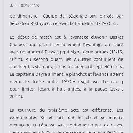
filou
25/04/23
Ce dimanche, l’équipe de Régionale 3M, dirigée par
Sébastien Rodriguez, recevait la formation de l’ASCH3.
Le début de match est à l’avantage d’Avenir Basket
Chalosse qui prend sensiblement l’avantage au score
avec notamment Pussacq qui signe deux primés (18-15,
ème
10
). Au second quart, les ABCistes continuent de
dominer les visiteurs, venus à seulement sept éléments.
Le capitaine Dayre aliment le planchot et l’avance atteint
même les treize unités. L’ASCH réagit avec Lespiaucq
pour limiter l’écart à huit unités, à la pause (39-31,
ème
20
).
La tournure du troisième acte est différente. Les
expérimentés Bo et Fort font le job et se montre
menaçant. En réponse, ABC se donne un peu d’air avec
deux missiles à 6.75 m de Cescosse et repousse l’ASCH à