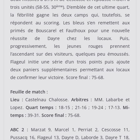
ème
trois unités (58-55, 30
). D’emblée de cet ultime quart,
la fébrilité gagne les deux camps qui, toutefois, se
répondent au scoring. Les bleus s’en remettent aux
primés de Bouscarel et Fauthoux pour une nouvelle
réussite de Dayre chez les locaux. Puis,
progressivement, les jeunes rouges prennent
l’ascendant sur des visiteurs, quelques peu émoussés.
Flageul initie une série d’un trois points puis ajoute
deux paniers supplémentaires permettant aux locaux
de confirmer leur victoire. Score final : 75-68.
Feuille de match :
Lieu :
Castelnau Chalosse.
Arbitres :
MM. Labarbe et
Lopez.
Quart temps :
18-15 ; 21-16 ; 19-24 ; 17-13.
Mi-
temps :
39-31.
Score final :
75-68.
ABC 2 :
Marzat 9, Marcel 1, Perriat 2, Cescosse 11,
Pussacq 16, Flageul 13, Dayre D, Laborde 3, Dayre T 18,