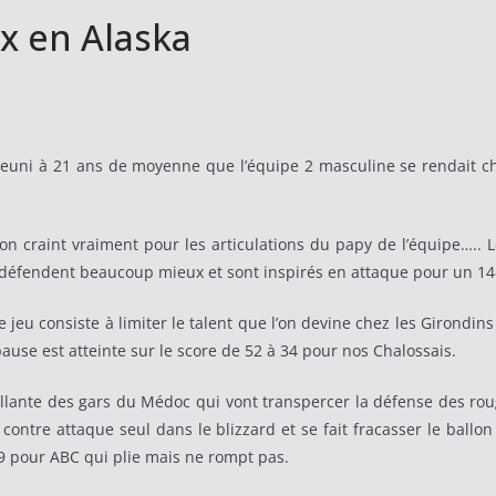
x en Alaska
rajeuni à 21 ans de moyenne que l’équipe 2 masculine se rendait ch
 on craint vraiment pour les articulations du papy de l’équipe…
s défendent beaucoup mieux et sont inspirés en attaque pour un 14
le jeu consiste à limiter le talent que l’on devine chez les Girondi
 pause est atteinte sur le score de 52 à 34 pour nos Chalossais.
illante des gars du Médoc qui vont transpercer la défense des ro
ontre attaque seul dans le blizzard et se fait fracasser le ballo
 59 pour ABC qui plie mais ne rompt pas.