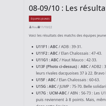
08-09/10 : Les résult
ÉQUIPES JEUNES
filou
11/10/22
Voici les résultats des matchs des équipes jeun
U11F1 : ABC
/ ADB : 39-31.
U11F2 : ABC
/ Elan Chalossais : 47-43.
U11G1 : ABC
/ Haut Mauco : 42-33.
U13F (Photo ci-dessus) : ABC
/ ADB2 : 3
leurs rivales dacquoises 37 à 22. Bravo le
U15F : ABC
/ Elan Chalossais : 60-63.
U15G : ABC
/ JUMP : 75-70. Belle solida
U17G
:
UCM-ABC
/ ABN : 56-73 : Les U
puis reviennent à 8 points. Mais, même 