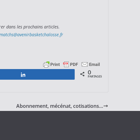
rer dans les prochains articles.
matchs@avenirbasketchalosse.fr
0
Partagez
PARTAGES
Abonnement, mécénat, cotisations…