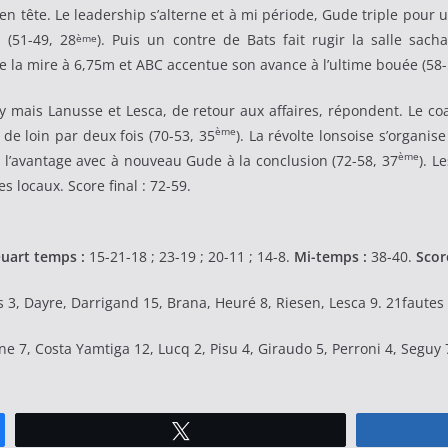
en tête. Le leadership s’alterne et à mi période, Gude triple pour 
 (51-49, 28
). Puis un contre de Bats fait rugir la salle sach
ème
e la mire à 6,75m et ABC accentue son avance à l’ultime bouée (58-
 mais Lanusse et Lesca, de retour aux affaires, répondent. Le coa
ème
 de loin par deux fois (70-53, 35
). La révolte lonsoise s’organi
ème
 l’avantage avec à nouveau Gude à la conclusion (72-58, 37
). L
es locaux. Score final : 72-59.
uart temps :
15-21-18 ; 23-19 ; 20-11 ; 14-8.
Mi-temps :
38-40.
Score
3, Dayre, Darrigand 15, Brana, Heuré 8, Riesen, Lesca 9. 21fautes
7, Costa Yamtiga 12, Lucq 2, Pisu 4, Giraudo 5, Perroni 4, Seguy 7
Tweetez