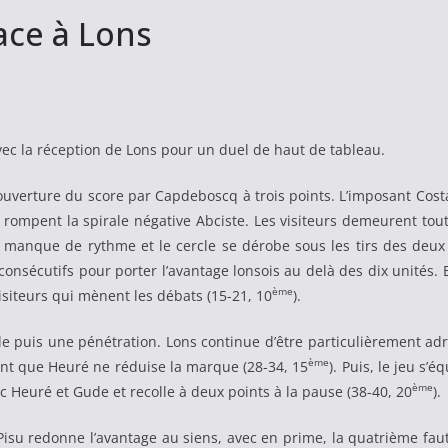
ace à Lons
vec la réception de Lons pour un duel de haut de tableau.
ouverture du score par Capdeboscq à trois points. L’imposant Cost
a rompent la spirale négative Abciste. Les visiteurs demeurent to
e manque de rythme et le cercle se dérobe sous les tirs des deux 
 consécutifs pour porter l’avantage lonsois au delà des dix unités.
ème
isiteurs qui mènent les débats (15-21, 10
).
 puis une pénétration. Lons continue d’être particulièrement adroi
ème
vant que Heuré ne réduise la marque (28-34, 15
). Puis, le jeu s’
ème
ec Heuré et Gude et recolle à deux points à la pause (38-40, 20
).
 Pisu redonne l’avantage au siens, avec en prime, la quatrième fau