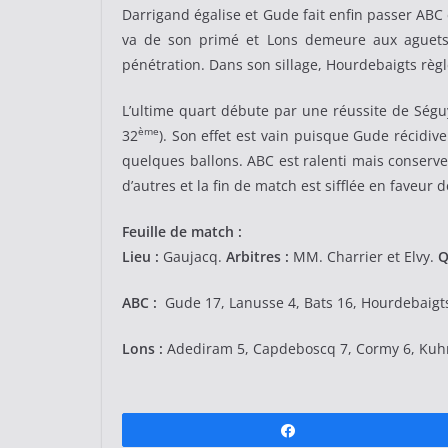
Darrigand égalise et Gude fait enfin passer ABC 
va de son primé et Lons demeure aux aguets
pénétration. Dans son sillage, Hourdebaigts règl
L’ultime quart débute par une réussite de Séguy
ème
32
). Son effet est vain puisque Gude récidive
quelques ballons. ABC est ralenti mais conserve
d’autres et la fin de match est sifflée en faveur d
Feuille de match :
Lieu :
Gaujacq.
Arbitres :
MM. Charrier et Elvy.
Q
ABC :
Gude 17, Lanusse 4, Bats 16, Hourdebaigts 
Lons :
Adediram 5, Capdeboscq 7, Cormy 6, Kuhne 
Partagez