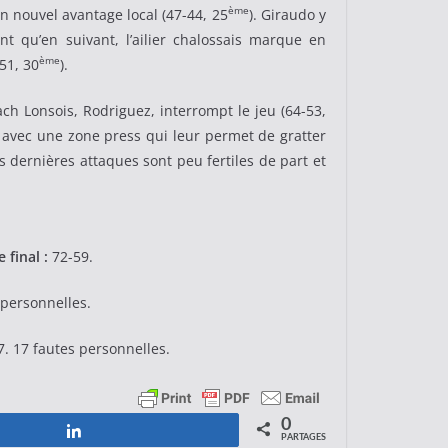
ème
un nouvel avantage local (47-44, 25
). Giraudo y
ant qu’en suivant, l’ailier chalossais marque en
ème
51, 30
).
ch Lonsois, Rodriguez, interrompt le jeu (64-53,
se avec une zone press qui leur permet de gratter
es dernières attaques sont peu fertiles de part et
 final :
72-59.
 personnelles.
. 17 fautes personnelles.
0
Partagez
PARTAGES