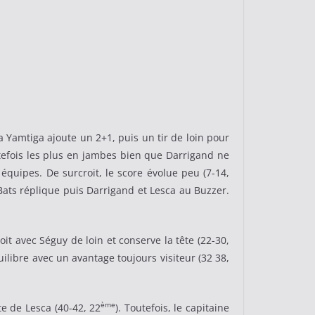
a Yamtiga ajoute un 2+1, puis un tir de loin pour
utefois les plus en jambes bien que Darrigand ne
équipes. De surcroit, le score évolue peu (7-14,
 Bats réplique puis Darrigand et Lesca au Buzzer.
t avec Séguy de loin et conserve la tête (22-30,
équilibre avec un avantage toujours visiteur (32 38,
ème
te de Lesca (40-42, 22
). Toutefois, le capitaine