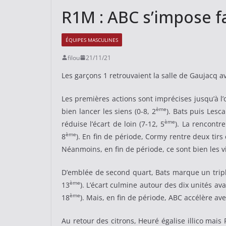
R1M : ABC s’impose f
ÉQUIPES MASCULINES
filou
21/11/21
Les garçons 1 retrouvaient la salle de Gaujacq a
Les premières actions sont imprécises jusqu’à l’
ème
bien lancer les siens (0-8, 2
). Bats puis Lesc
ème
réduise l’écart de loin (7-12, 5
). La rencontr
ème
8
). En fin de période, Cormy rentre deux tirs
Néanmoins, en fin de période, ce sont bien les v
D’emblée de second quart, Bats marque un triple
ème
13
). L’écart culmine autour des dix unités a
ème
18
). Mais, en fin de période, ABC accélère av
Au retour des citrons, Heuré égalise illico mais