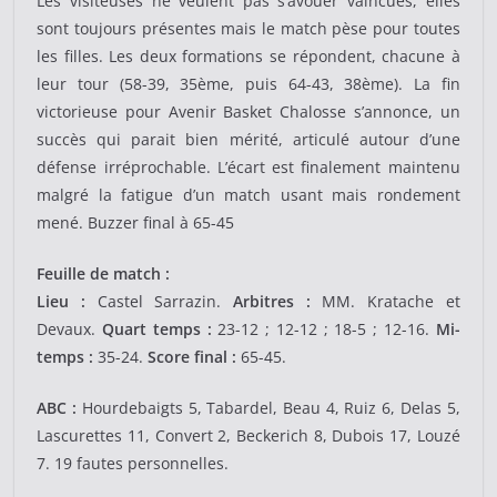
Les visiteuses ne veulent pas s’avouer vaincues, elles
sont toujours présentes mais le match pèse pour toutes
les filles. Les deux formations se répondent, chacune à
leur tour (58-39, 35ème, puis 64-43, 38ème). La fin
victorieuse pour Avenir Basket Chalosse s’annonce, un
succès qui parait bien mérité, articulé autour d’une
défense irréprochable. L’écart est finalement maintenu
malgré la fatigue d’un match usant mais rondement
mené. Buzzer final à 65-45
Feuille de match :
Lieu :
Castel Sarrazin.
Arbitres :
MM. Kratache et
Devaux.
Quart temps :
23-12 ; 12-12 ; 18-5 ; 12-16.
Mi-
temps :
35-24.
Score final :
65-45.
ABC :
Hourdebaigts 5, Tabardel, Beau 4, Ruiz 6, Delas 5,
Lascurettes 11, Convert 2, Beckerich 8, Dubois 17, Louzé
7. 19 fautes personnelles.