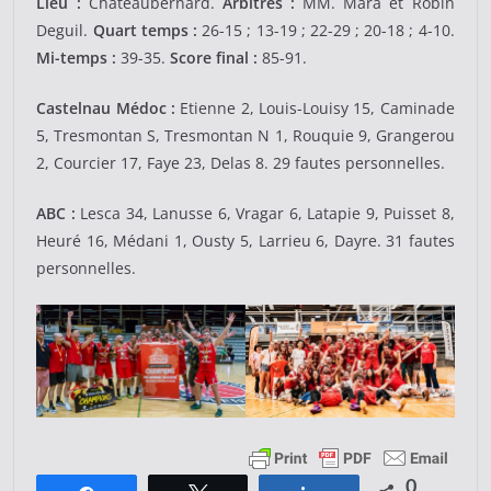
Lieu :
Chateaubernard.
Arbitres :
MM. Mara et Robin
Deguil.
Quart temps :
26-15 ; 13-19 ; 22-29 ; 20-18 ; 4-10.
Mi-temps :
39-35.
Score final :
85-91.
Castelnau Médoc :
Etienne 2, Louis-Louisy 15, Caminade
5, Tresmontan S, Tresmontan N 1, Rouquie 9, Grangerou
2, Courcier 17, Faye 23, Delas 8. 29 fautes personnelles.
ABC :
Lesca 34, Lanusse 6, Vragar 6, Latapie 9, Puisset 8,
Heuré 16, Médani 1, Ousty 5, Larrieu 6, Dayre. 31 fautes
personnelles.
0