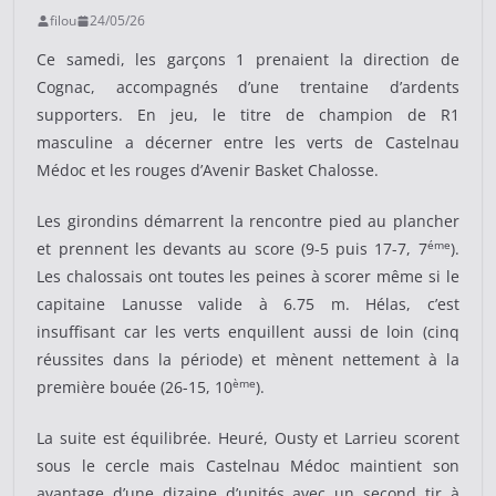
filou
24/05/26
Ce samedi, les garçons 1 prenaient la direction de
Cognac, accompagnés d’une trentaine d’ardents
supporters. En jeu, le titre de champion de R1
masculine a décerner entre les verts de Castelnau
Médoc et les rouges d’Avenir Basket Chalosse.
Les girondins démarrent la rencontre pied au plancher
éme
et prennent les devants au score (9-5 puis 17-7, 7
).
Les chalossais ont toutes les peines à scorer même si le
capitaine Lanusse valide à 6.75 m. Hélas, c’est
insuffisant car les verts enquillent aussi de loin (cinq
réussites dans la période) et mènent nettement à la
ème
première bouée (26-15, 10
).
La suite est équilibrée. Heuré, Ousty et Larrieu scorent
sous le cercle mais Castelnau Médoc maintient son
avantage d’une dizaine d’unités avec un second tir à