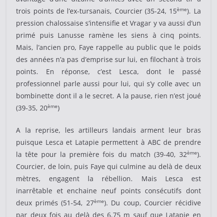
ème
trois points de l’ex-tursanais, Courcier (35-24, 15
). La
pression chalossaise s’intensifie et Vragar y va aussi d’un
primé puis Lanusse ramène les siens à cinq points.
Mais, l’ancien pro, Faye rappelle au public que le poids
des années n’a pas d’emprise sur lui, en filochant à trois
points. En réponse, c’est Lesca, dont le passé
professionnel parle aussi pour lui, qui s’y colle avec un
bombinette dont il a le secret. A la pause, rien n’est joué
ème
(39-35, 20
)
A la reprise, les artilleurs landais arment leur bras
puisque Lesca et Latapie permettent à ABC de prendre
ème
la tête pour la première fois du match (39-40, 32
).
Courcier, de loin, puis Faye qui culmine au delà de deux
mètres, engagent la rébellion. Mais Lesca est
inarrêtable et enchaine neuf points consécutifs dont
ème
deux primés (51-54, 27
). Du coup, Courcier récidive
par deux fois au delà des 6.75 m sauf que Latapie en