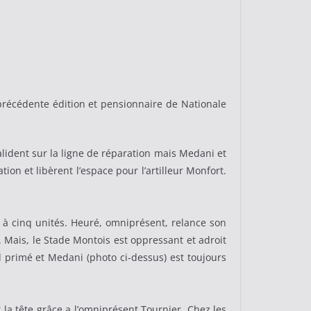
 précédente édition et pensionnaire de Nationale
alident sur la ligne de réparation mais Medani et
ion et libèrent l’espace pour l’artilleur Monfort.
r à cinq unités. Heuré, omniprésent, relance son
). Mais, le Stade Montois est oppressant et adroit
d primé et Medani (photo ci-dessus) est toujours
la tête grâce a l’omniprésent Tournier. Chez les