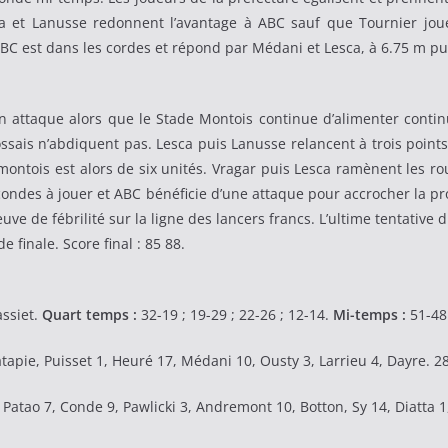
sca et Lanusse redonnent l’avantage à ABC sauf que Tournier joue 
ABC est dans les cordes et répond par Médani et Lesca, à 6.75 m pu
en attaque alors que le Stade Montois continue d’alimenter contin
lossais n’abdiquent pas. Lesca puis Lanusse relancent à trois points
 montois est alors de six unités. Vragar puis Lesca ramènent les r
secondes à jouer et ABC bénéficie d’une attaque pour accrocher la pro
uve de fébrilité sur la ligne des lancers francs. L’ultime tentative 
 finale. Score final : 85 88.
ssiet.
Quart temps :
32-19 ; 19-29 ; 22-26 ; 12-14.
Mi-temps :
51-48
tapie, Puisset 1, Heuré 17, Médani 10, Ousty 3, Larrieu 4, Dayre. 2
atao 7, Conde 9, Pawlicki 3, Andremont 10, Botton, Sy 14, Diatta 1