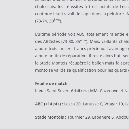
chalossais, les réussites à trois points de Le
continue leur travail de sape dans la peinture. 
ème
(73-74, 30
).
L’ultime période voit ABC, totalement ralentie 
ème
des ABCistes (73-80, 35
). Mais, vaillants cha
ajoute trois lancers francs précieux. L’avantage
ajoute un tir de réparation. Il reste alors huit 
le Stade Montois récupère le ballon mais fait pre
montoise valide sa qualification pour les quarts de
Feuille de match :
Lieu :
Saint Sever.
Arbitres :
MM. Cazenave et Na
ABC (+14 pts) :
Lesca 20, Lanusse 6, Vragar 10, La
Stade Montois :
Tournier 29, Labanere 6, Abdou P