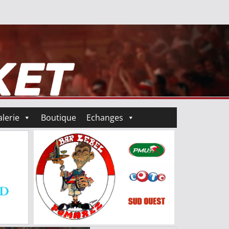
lerie
Boutique
Echanges