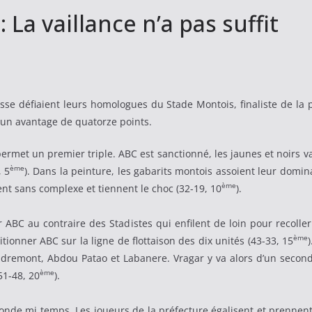
La vaillance n’a pas suffit
osse défiaient leurs homologues du Stade Montois, finaliste de la
 un avantage de quatorze points.
ermet un premier triple. ABC est sanctionné, les jaunes et noirs v
ème
 5
). Dans la peinture, les gabarits montois assoient leur dominat
ème
ent sans complexe et tiennent le choc (32-19, 10
).
r ABC au contraire des Stadistes qui enfilent de loin pour recolle
ème
tionner ABC sur la ligne de flottaison des dix unités (43-33, 15
Andremont, Abdou Patao et Labanere. Vragar y va alors d’un secon
ème
51-48, 20
).
de mi temps. Les joueurs de la préfecture égalisent et prennent 