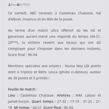
filou
5/10/25
Ce samedi, ABC recevait, à Castelnau Chalosse, Val
d’Albret, invaincu et en tête de la poule.
Au terme d’un match ultra offensif où les lot et
garonnais auront mené une majorité du temps (44-51,
ème
20
), la victoire revient aux locaux qui ont dû
s’employer pour s’imposer dans les derniers instants.
Score final : 96-94.
Mentions spéciales aux snipers : Numa Ney (28 points
dont 6 triples) et Rémi Lesca (photo ci-dessus), auteur
de 39 points et 5 primés !
Feuille de match :
Lieu :
Castelnau Chalosse.
Arbitres :
MM. Latour et
Jamet-Surjon.
Quart temps :
27-32 ; 17-19 ; 31-25 ; 21-
18.
Mi-temps :
44-51.
Score final :
96-94.