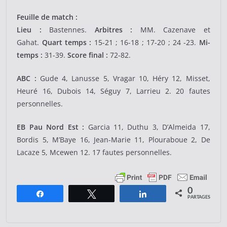
Feuille de match :
Lieu :
Bastennes.
Arbitres :
MM. Cazenave et
Gahat.
Quart temps :
15-21 ; 16-18 ; 17-20 ; 24 -23.
Mi-
temps :
31-39.
Score final :
72-82.
ABC :
Gude 4, Lanusse 5, Vragar 10, Héry 12, Misset,
Heuré 16, Dubois 14, Séguy 7, Larrieu 2. 20 fautes
personnelles.
EB Pau Nord Est :
Garcia 11, Duthu 3, D’Almeida 17,
Bordis 5, M’Baye 16, Jean-Marie 11, Plouraboue 2, De
Lacaze 5, Mcewen 12. 17 fautes personnelles.
0
Partagez
Tweetez
Partagez
PARTAGES