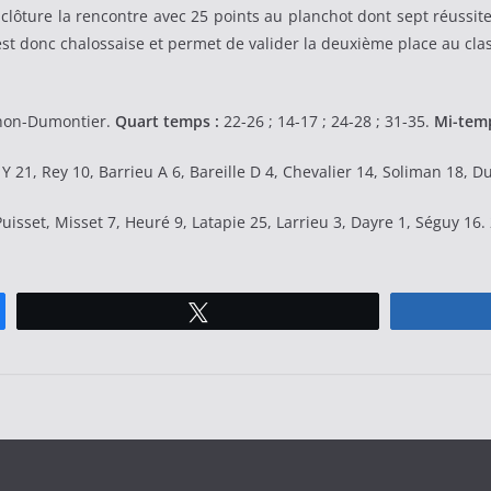
 clôture la rencontre avec 25 points au planchot dont sept réussites
 est donc chalossaise et permet de valider la deuxième place au clas
hon-Dumontier.
Quart temps :
22-26 ; 14-17 ; 24-28 ; 31-35.
Mi-temp
e Y 21, Rey 10, Barrieu A 6, Bareille D 4, Chevalier 14, Soliman 18, 
uisset, Misset 7, Heuré 9, Latapie 25, Larrieu 3, Dayre 1, Séguy 16.
Tweetez