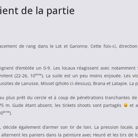
ient de la partie
ement de rang dans le Lot et Garonne. Cette fois-ci, direction A
 signent d’emblée un 0-9. Les locaux réagissent avec notamment 
ème
mitent (22-26, 10
). La suite est un peu moins enjouée. Les vio
ussites de Lanusse, Misset (photo ci-dessus), Brana et Latapie. La pa
 au plus prêt du cercle et à coup de pénétrations tranchantes de 
.75 m. Gude étant absent, les tickets shoots sont partagés
et a
ème
30
).
y, décide également d’armer son tir de loin. La pression locale,
 alternent les paniers dans la peinture avec Heuré et les tirs de