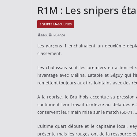
R1M : Les snipers éta
ÉQUIPES MASCULINES
filou
1/04/24
Les garçons 1 enchainaient un deuxième déplac
classement.
Les chalossais sont les premiers en action et
l’avantage avec Mélina, Latapie et Séguy qui l’i
remettent toujours aux tirs lointains avec des ré
A la reprise, le Bruilhois accentue sa pression
continuent leur travail d’orfèvre au delà des 6
conservent leur main mise sur le match (60-71, 
L’ultime quart débute et le capitaine local, Re
présente mais les rouges ont de la ressource et