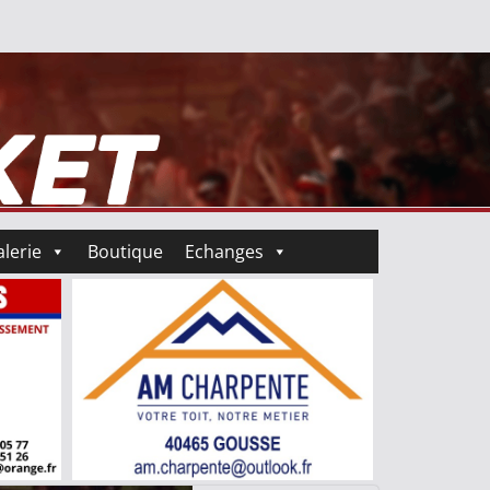
lerie
Boutique
Echanges