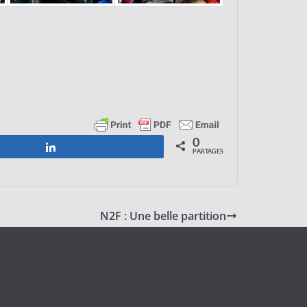
0
Partagez
PARTAGES
N2F : Une belle partition