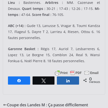
Lieu :
Bastennes.
Arbitres :
MM. Cazenave et
Devaux.
Quart temps :
30-21 ; 17-43 ; 12-26 ; 17-15.
Mi-
temps :
47-64.
Score final :
76-105.
ABC (+14) :
Gude 13, Lanusse 5, Vragar 8, Toumi Kandza
17, Flageul 5, Dayre T 2, Larrieu 4, Riesen, Ottou 6. 16
fautes personnelles.
Garonne Basket :
Régis 17, Auriol 7, Lesbarreres 6,
Lopez 13, Le Borgne 15, Comblon 24, Real 9, Wansi
Fonkua 6, Noël Pierre 8. 18 fautes personnelles.
0
Partagez
Tweetez
Partagez
PARTAGES
Coupe des Landes M : Ça passe difficilement