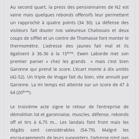
Au second quart, la press des pensionnaires de N2 est
vaine mais quelques rebonds offensifs leur permettent
un rapproché à quatre points (34 30). La défense des
visiteurs fait douter nos valeureux Chalossais et deux
coups de sifflet et un contre de Thomasse font monter le
thermomètre. L’adresse des jaunes fait mal et ils
ème
égalisent à 36-36 à la 15
. Ewen Laborde met son
premier panier « chez les grands » mais c’est bien
Garonne qui prend le score. L’écart monte à dix unités
(42-52). Un triple de Vragar fait du bien, vite annulé par
Garonne. La mi temps est atteinte sur un score de 47 à
ème
64 (20
).
Le troisième acte signe le retour de l’entreprise de
démolition lot et garonnaise, muscles, défense, rebonds
off et tirs à 6,75 m… Les landais font front mais les
dégâts sont considérables (54-79). Malgré les
encouragements de leurs supporters, l’adresse n’est pas