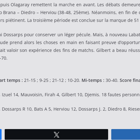
uel puis Olagaray remettent la marche en avant. Les débats demeur
trio Brana – Diedro – Herviou (38-48, 25ème). Néanmoins, en fin d
urs piétinent. La troisième période est conclue sur la marque de 51 
i Dossarps pour conserver un léger pécule. Mais, à nouveau Labat 
Gude prend alors les choses en main en faisant preuve d’opportun
t valoir son expérience des fins de matchs. Gilbert a beau réussir
-70.
rt temps :
21-15 ; 9-25 ; 21-12 ; 10-20.
Mi-temps :
30-40.
Score fina
 Izuel 14, Mauvoisin, Firah 4, Gilbert 10, Djemis. 18 fautes personn
ossarps R 10, Bats A 5, Herviou 12, Dossarps J. 2, Diedro 8, Riese
Tweetez