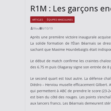
R1M : Les garçons e
ARTICLES
ÉQUIPES MASCULINES
filou
6/10/19
Après une première victoire inaugurale acquise f
La solide formation de l’Élan Béarnais se dre
sachant que Maxime Hourdebaigts était indisponi
Le début de match confirme les craintes chalos
des 6.75 m puis Olagaray signe son entrée de 8 
Le second quart est tout autre. La défense chalo
Diédro – Herviou muselle efficacement Gilbert. 
qui permettent à ABC de prendre le score (23-24,
est bien du côté des rouges. Les points s’encha
aux lancers francs. Les Béarnais demeurent stér