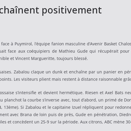
nchaînent positivement
ace à Puymirol, l’équipe fanion masculine d’Avenir Basket Chaloss
ssait face aux coéquipiers de Mathieu Gude qui récupérait pour
ble et Vincent Margueritte, toujours blessé.
saises. Zabalou claque un dunk et enchaîne par un panier en pér
points. Les visiteurs plient mais restent à distance raisonnable g
ssaise s’intensifie et devient hermétique. Riesen et Axel Bats neut
Au planchot la courbe s’inverse avec, tout d’abord, un primé de D
 13ème). Si Zabalou et le capitaine Izuel répliquent pour redonner
înent avec Brana de loin puis de près, Gude en pénétration, Died
iles et concèdent un 25-9 sur la période. Aux citrons, ABC mène 30