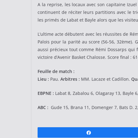
A la reprise, les locaux avec son capitaine Iz
continuent de réciter leurs partitions avec le 
les primés de Labat et Bayle alors que les visite
L’ultime acte débutent avec les réussites de Rém
Palois pour la parité au score (56-56, 32ème). 
aussi précieux tout comme Rémi Dossarps qui fai
victoire d’Avenir Basket Chalosse. Score final : 61
Feuille de match :
Lieu :
Pau.
Arbitres :
MM. Lacaze et Cadillon.
Qua
EBPNE :
Labat 8, Zabalou 6, Olagaray 13, Bayle 6,
ABC :
Gude 15, Brana 11, Domenger 7, Bats D. 2, D
Partagez