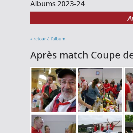
Albums 2023-24
A
« retour à l’album
Après match Coupe des